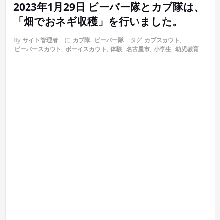
2023年1月29日 ビーバー隊とカブ隊は、
「畑でおネギ収穫」を行いました。
By
サイト管理者
に
カブ隊
,
ビーバー隊
タグ
カブスカウト
,
ビーバースカウト
,
ボーイスカウト
,
体験
,
名古屋市
,
小学生
,
幼児教育