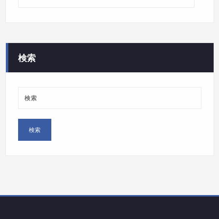
カ
テ
ゴ
リ
ー
検索