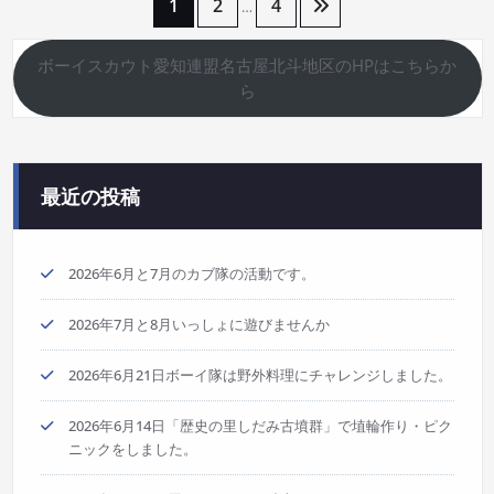
投
1
2
4
…
稿
ボーイスカウト愛知連盟名古屋北斗地区のHPはこちらか
ら
の
ペ
ー
最近の投稿
ジ
2026年6月と7月のカブ隊の活動です。
送
り
2026年7月と8月いっしょに遊びませんか
2026年6月21日ボーイ隊は野外料理にチャレンジしました。
2026年6月14日「歴史の里しだみ古墳群」で埴輪作り・ピク
ニックをしました。