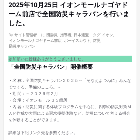
2025年10月25日 イオンモールナゴヤド
ーム前店で全国防災キャラバンを行いま
した。
By
サイト管理者
に
団委員
,
指導者
,
日本連盟
タグ
イオン
,
イオンモールナゴヤドーム前店
,
ボーイスカウト
,
防災
,
防災キャラバン
参加頂いた皆様ありがとうございました。
「全国防災キャラバン」開催概要
・名 称：全国防災キャラバン２０２５～「そなえよつねに」みんな
でつくる、準備のこころ。～
・期 間：～２０２６年２月
・会 場：イオンモール ３５箇所
・内 容：防災に関する体験プログラムを中心に、四季の防災対策Ｍ
ＡＰ作成や大雨による冠水模擬体験など、防災について考える機会
を体験することができます。
詳細は下記リンク先を参照ください。