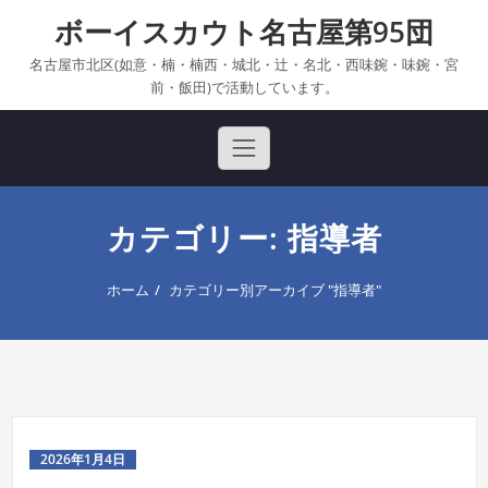
Skip
ボーイスカウト名古屋第95団
to
content
名古屋市北区(如意・楠・楠西・城北・辻・名北・西味鋺・味鋺・宮
前・飯田)で活動しています。
カテゴリー: 指導者
ホーム
カテゴリー別アーカイブ "指導者"
2026年1月4日