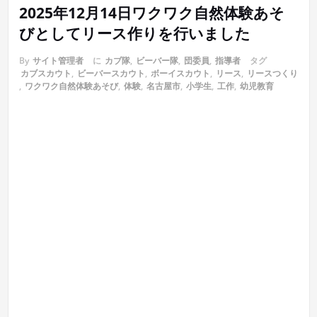
2025年12月14日ワクワク自然体験あそ
びとしてリース作りを行いました
By
サイト管理者
に
カブ隊
,
ビーバー隊
,
団委員
,
指導者
タグ
カブスカウト
,
ビーバースカウト
,
ボーイスカウト
,
リース
,
リースつくり
,
ワクワク自然体験あそび
,
体験
,
名古屋市
,
小学生
,
工作
,
幼児教育