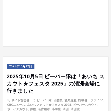
2025年10月12日
2025年10月5日 ビーバー隊は「あいち ス
カウト★フェスタ 2025」の清洲会場に
行きました
By
サイト管理者
に
ビーバー隊
,
団委員
,
愛知連盟
,
指導者
タグ
CBC
,
CBCニュース
,
あいち スカウト★フェスタ 2025
,
ビーバースカウト
,
ボーイスカウト
,
体験
,
名古屋市
,
小学生
,
清洲
,
清洲城