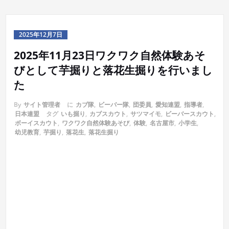
2025年12月7日
2025年11月23日ワクワク自然体験あそ
びとして芋掘りと落花生掘りを行いまし
た
By
サイト管理者
に
カブ隊
,
ビーバー隊
,
団委員
,
愛知連盟
,
指導者
,
日本連盟
タグ
いも掘り
,
カブスカウト
,
サツマイモ
,
ビーバースカウト
,
ボーイスカウト
,
ワクワク自然体験あそび
,
体験
,
名古屋市
,
小学生
,
幼児教育
,
芋掘り
,
落花生
,
落花生掘り