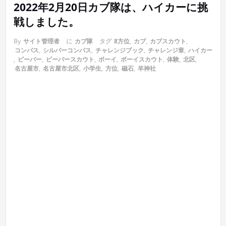
2022年2月20日カブ隊は、ハイカーに挑
戦しました。
By
サイト管理者
に
カブ隊
タグ
8方位
,
カブ
,
カブスカウト
,
コンパス
,
シルバーコンパス
,
チャレンジブック
,
チャレンジ章
,
ハイカー
,
ビーバー
,
ビーバースカウト
,
ボーイ
,
ボーイスカウト
,
体験
,
北区
,
名古屋市
,
名古屋市北区
,
小学生
,
方位
,
磁石
,
羊神社