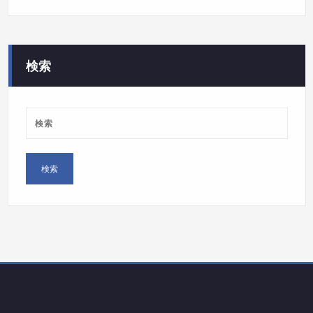
テ
ゴ
リ
ー
検索