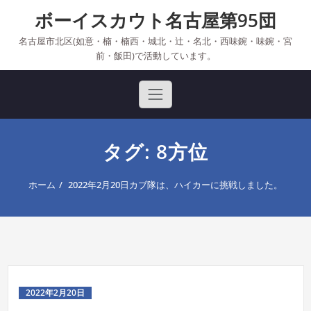
Skip
ボーイスカウト名古屋第95団
to
content
名古屋市北区(如意・楠・楠西・城北・辻・名北・西味鋺・味鋺・宮
前・飯田)で活動しています。
タグ: 8方位
ホーム
2022年2月20日カブ隊は、ハイカーに挑戦しました。
2022年2月20日