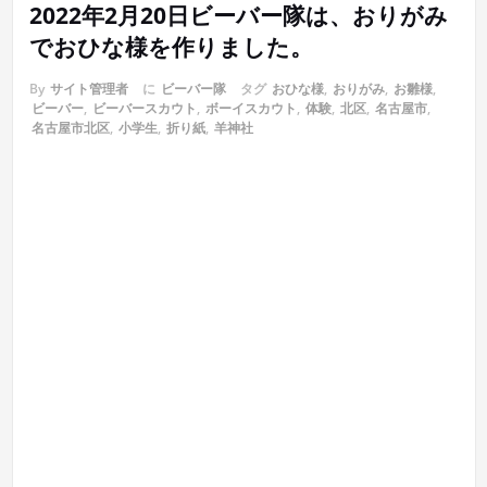
2022年2月20日ビーバー隊は、おりがみ
でおひな様を作りました。
By
サイト管理者
に
ビーバー隊
タグ
おひな様
,
おりがみ
,
お雛様
,
ビーバー
,
ビーバースカウト
,
ボーイスカウト
,
体験
,
北区
,
名古屋市
,
名古屋市北区
,
小学生
,
折り紙
,
羊神社