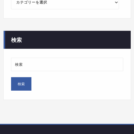
カ
テ
ゴ
リ
ー
検索