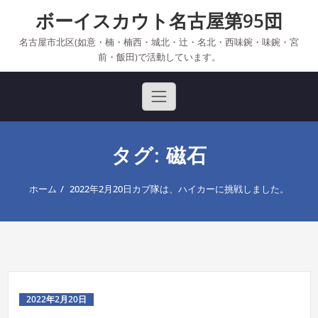
Skip
ボーイスカウト名古屋第95団
to
content
名古屋市北区(如意・楠・楠西・城北・辻・名北・西味鋺・味鋺・宮
前・飯田)で活動しています。
タグ: 磁石
ホーム
2022年2月20日カブ隊は、ハイカーに挑戦しました。
2022年2月20日