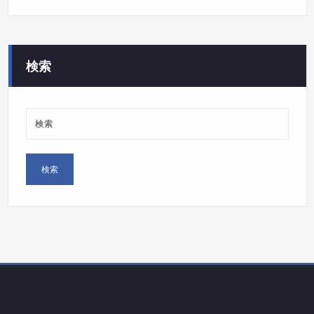
テ
ゴ
リ
ー
検索