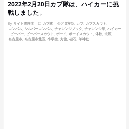
2022年2月20日カブ隊は、ハイカーに挑
戦しました。
By
サイト管理者
に
カブ隊
タグ
8方位
,
カブ
,
カブスカウト
,
コンパス
,
シルバーコンパス
,
チャレンジブック
,
チャレンジ章
,
ハイカー
,
ビーバー
,
ビーバースカウト
,
ボーイ
,
ボーイスカウト
,
体験
,
北区
,
名古屋市
,
名古屋市北区
,
小学生
,
方位
,
磁石
,
羊神社