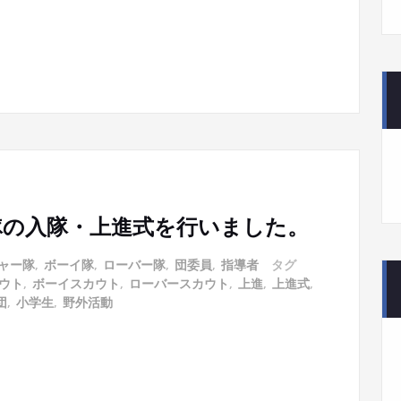
と各隊の入隊・上進式を行いました。
ャー隊
,
ボーイ隊
,
ローバー隊
,
団委員
,
指導者
タグ
ウト
,
ボーイスカウト
,
ローバースカウト
,
上進
,
上進式
,
団
,
小学生
,
野外活動