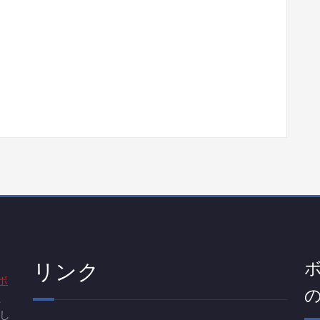
リンク
ボ
、
し