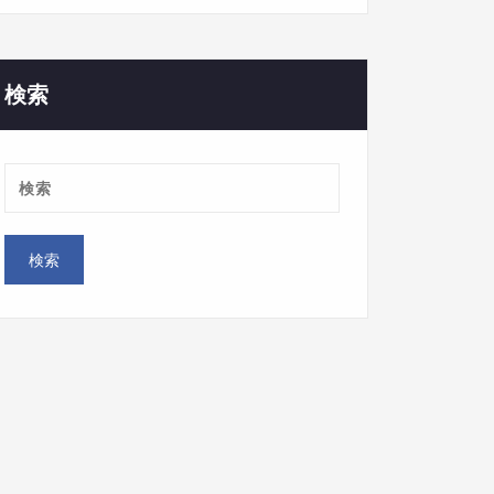
ゴ
リ
ー
検索