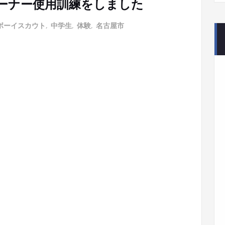
はバーナー使用訓練をしました
ボーイスカウト
,
中学生
,
体験
,
名古屋市