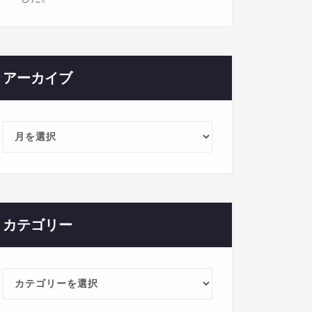
アーカイブ
ア
ー
カ
イ
ブ
カテゴリー
カ
テ