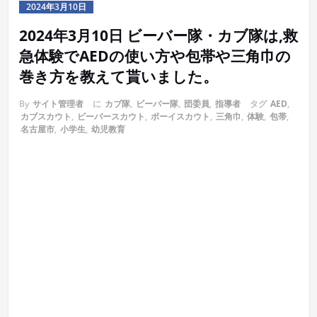
2024年3月10日
2024年3月10日 ビーバー隊・カブ隊は,救
急体験でAEDの使い方や包帯や三角巾の
巻き方を教えて貰いました。
By
サイト管理者
に
カブ隊
,
ビーバー隊
,
団委員
,
指導者
タグ
AED
,
カブスカウト
,
ビーバースカウト
,
ボーイスカウト
,
三角巾
,
体験
,
包帯
,
名古屋市
,
小学生
,
幼児教育