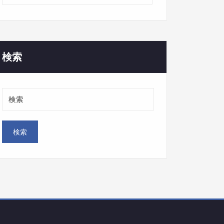
カ
テ
ゴ
リ
ー
検索