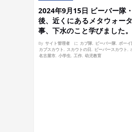
2024年9月15日 ビーバ
後、近くにあるメタウォー
事、下水のこと学びました
By
サイト管理者
に
カブ隊
,
ビーバー隊
,
ボーイ
カブスカウト
,
スカウトの日
,
ビーバースカウト
,
名古屋市
,
小学生
,
工作
,
幼児教育