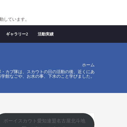
活動しています。
ギャラリー2
活動実績
ホーム
バー隊・カブ隊は、スカウトの日の活動の後、近くにあ
科学館なごや、お水の事、下水のこと学びました。
ボーイスカウト愛知連盟名古屋北斗地