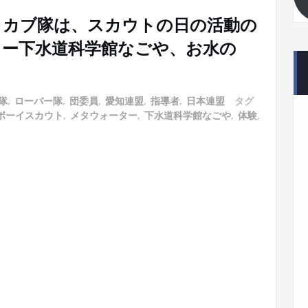
ー隊・カブ隊は、スカウトの日の活動の
ター下水道科学館なごや、お水の
。
隊
,
ローバー隊
,
団委員
,
愛知連盟
,
指導者
,
日本連盟
タグ
ボーイスカウト
,
メタウォーター
,
下水道科学館なごや
,
体験
,