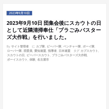
2023年9月10日
2023年9月10日 団集会後にスカウトの日
として近隣清掃奉仕「プラごみバスター
ズ大作戦」を行いました。
By
サイト管理者
に
カブ隊
,
ビーバー隊
,
ベンチャー隊
,
ボーイ隊
,
ローバー隊
,
団委員
,
愛知連盟
,
指導者
,
日本連盟
タグ
カブスカウト
,
スカウトの日
,
ビーバースカウト
,
プラごみバスターズ大作戦
,
ボーイスカウト
,
体験
,
名古屋市