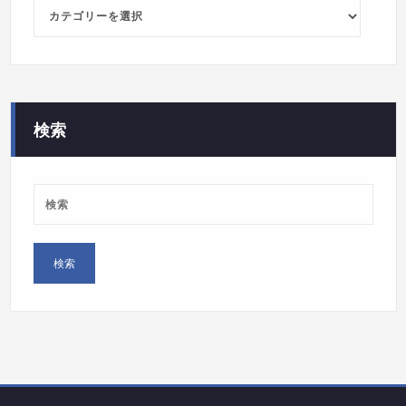
カ
テ
ゴ
リ
ー
検索