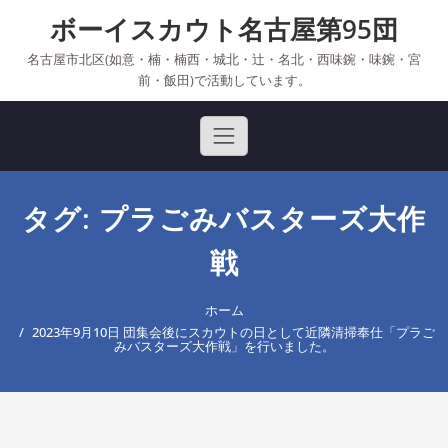
Skip
ボーイスカウト名古屋第95団
to
content
名古屋市北区(如意・楠・楠西・城北・辻・名北・西味鋺・味鋺・宮
前・飯田)で活動しています。
タグ: プラごみバスターズ大作
戦
ホーム
2023年9月10日 団集会後にスカウトの日として近隣清掃奉仕「プラご
みバスターズ大作戦」を行いました。