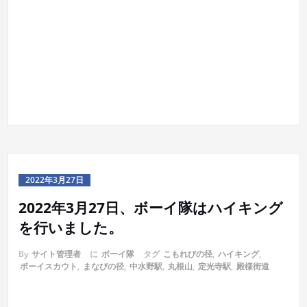
2022年3月27日
2022年3月27日、ボーイ隊はハイキング
を行いました。
By
サイト管理者
に
ボーイ隊
タグ
こもれびの径
,
ハイキング
,
ボーイスカウト
,
まなびの径
,
中水野駅
,
丸根山
,
定光寺駅
,
殿様街道