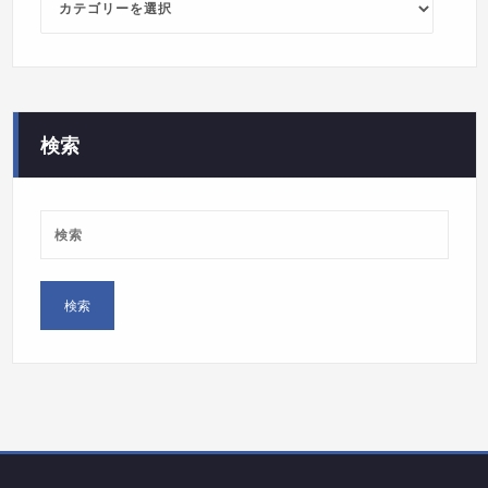
カ
テ
ゴ
リ
ー
検索