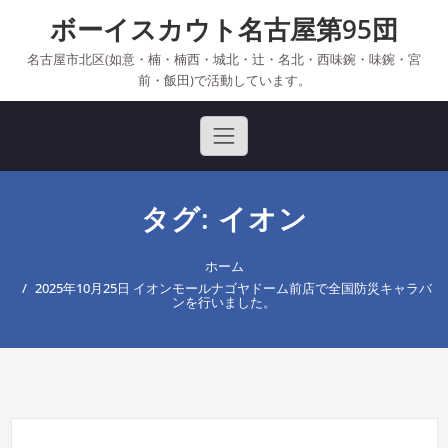
Skip
ボーイスカウト名古屋第95団
to
content
名古屋市北区(如意・楠・楠西・城北・辻・名北・西味鋺・味鋺・宮
前・飯田)で活動しています。
タグ: イオン
ホーム
2025年10月25日 イオンモールナゴヤドーム前店で全国防災キャラバ
ンを行いました。