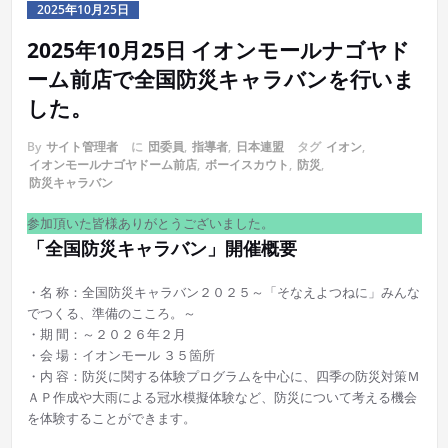
2025年10月25日
2025年10月25日 イオンモールナゴヤド
ーム前店で全国防災キャラバンを行いま
した。
By
サイト管理者
に
団委員
,
指導者
,
日本連盟
タグ
イオン
,
イオンモールナゴヤドーム前店
,
ボーイスカウト
,
防災
,
防災キャラバン
参加頂いた皆様ありがとうございました。
「全国防災キャラバン」開催概要
・名 称：全国防災キャラバン２０２５～「そなえよつねに」みんな
でつくる、準備のこころ。～
・期 間：～２０２６年２月
・会 場：イオンモール ３５箇所
・内 容：防災に関する体験プログラムを中心に、四季の防災対策Ｍ
ＡＰ作成や大雨による冠水模擬体験など、防災について考える機会
を体験することができます。