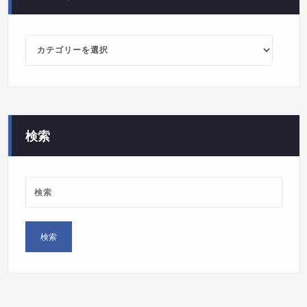
カ
テ
ゴ
リ
ー
検索