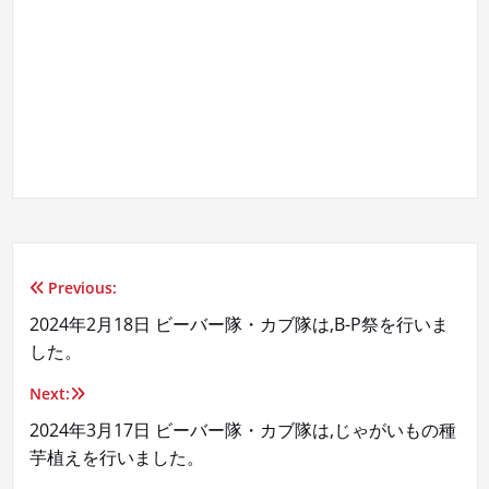
Previous:
投
2024年2月18日 ビーバー隊・カブ隊は,B-P祭を行いま
稿
した。
ナ
Next:
ビ
2024年3月17日 ビーバー隊・カブ隊は,じゃがいもの種
芋植えを行いました。
ゲ