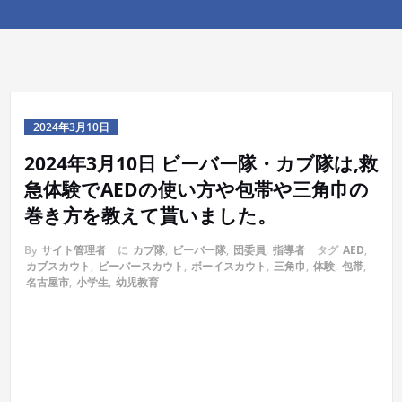
2024年3月10日
2024年3月10日 ビーバー隊・カブ隊は,救
急体験でAEDの使い方や包帯や三角巾の
巻き方を教えて貰いました。
By
サイト管理者
に
カブ隊
,
ビーバー隊
,
団委員
,
指導者
タグ
AED
,
カブスカウト
,
ビーバースカウト
,
ボーイスカウト
,
三角巾
,
体験
,
包帯
,
名古屋市
,
小学生
,
幼児教育