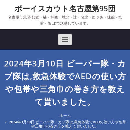
Skip
ボーイスカウト名古屋第95団
to
content
名古屋市北区(如意・楠・楠西・城北・辻・名北・西味鋺・味鋺・宮
前・飯田)で活動しています。
2024年3月10日 ビーバー隊・カ
ブ隊は,救急体験でAEDの使い方
や包帯や三角巾の巻き方を教え
て貰いました。
ホーム
2024年3月10日 ビーバー隊・カブ隊は,救急体験でAEDの使い方や包帯
や三角巾の巻き方を教えて貰いました。