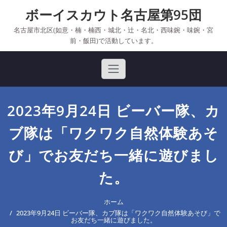
Skip
ボーイスカウト名古屋第95団
to
content
名古屋市北区(如意・楠・楠西・城北・辻・名北・西味鋺・味鋺・宮
前・飯田)で活動しています。
2023年9月24日 ビーバー隊、カ
ブ隊は「ワクワク自然体験あそ
び」でお友だち一緒に遊びまし
た。
ホーム
2023年9月24日 ビーバー隊、カブ隊は「ワクワク自然体験あそび」で
お友だち一緒に遊びました。