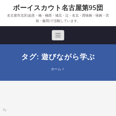
Skip
ボーイスカウト名古屋第95団
to
content
名古屋市北区(如意・楠・楠西・城北・辻・名北・西味鋺・味鋺・宮
前・飯田)で活動しています。
タグ: 遊びながら学ぶ
ホーム
By