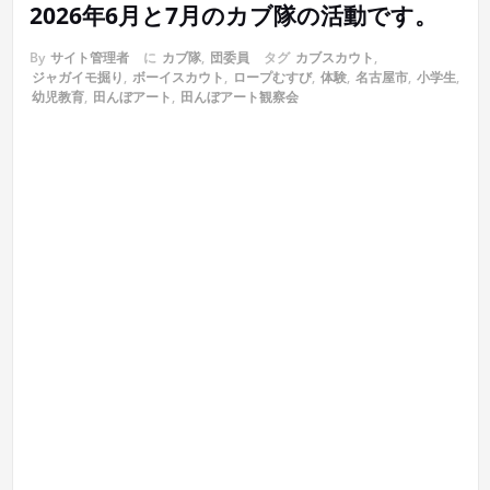
2026年6月と7月のカブ隊の活動です。
By
サイト管理者
に
カブ隊
,
団委員
タグ
カブスカウト
,
ジャガイモ掘り
,
ボーイスカウト
,
ロープむすび
,
体験
,
名古屋市
,
小学生
,
幼児教育
,
田んぼアート
,
田んぼアート観察会