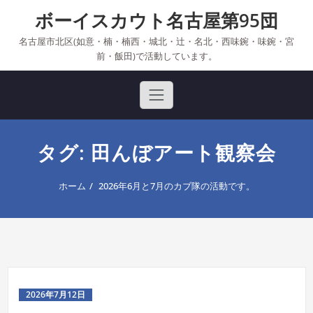
Skip
ボーイスカウト名古屋第95団
to
content
名古屋市北区(如意・楠・楠西・城北・辻・名北・西味鋺・味鋺・宮
前・飯田)で活動しています。
タグ: 田んぼアート観察会
ホーム
2026年6月と7月のカブ隊の活動です。
2026年7月12日