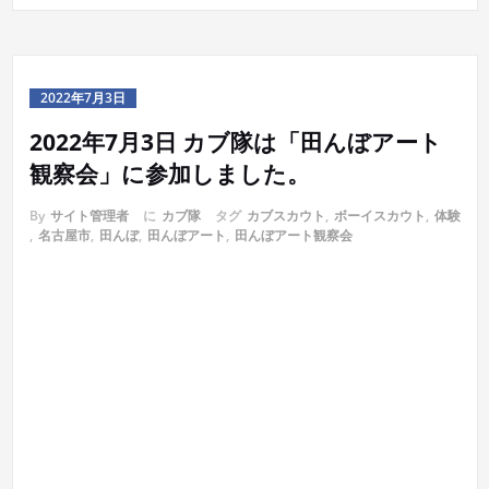
2022年7月3日
2022年7月3日 カブ隊は「田んぼアート
観察会」に参加しました。
By
サイト管理者
に
カブ隊
タグ
カブスカウト
,
ボーイスカウト
,
体験
,
名古屋市
,
田んぼ
,
田んぼアート
,
田んぼアート観察会