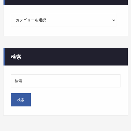
カ
テ
ゴ
リ
ー
検索