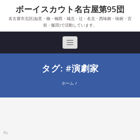
Skip
ボーイスカウト名古屋第95団
to
content
名古屋市北区(如意・楠・楠西・城北・辻・名北・西味鋺・味鋺・宮
前・飯田)で活動しています。
タグ: #演劇家
ホーム
By