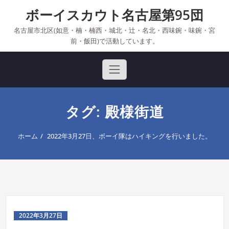
Skip
ボーイスカウト名古屋第95団
to
content
名古屋市北区(如意・楠・楠西・城北・辻・名北・西味鋺・味鋺・宮
前・飯田)で活動しています。
タグ: 殿様街道
ホーム
2022年3月27日、ボーイ隊はハイキングを行いました。
2022年3月27日