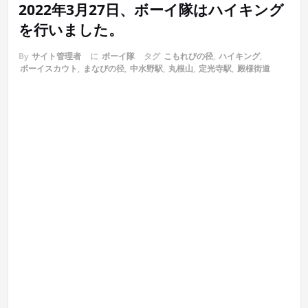
2022年3月27日、ボーイ隊はハイキング
を行いました。
By
サイト管理者
に
ボーイ隊
タグ
こもれびの径
,
ハイキング
,
ボーイスカウト
,
まなびの径
,
中水野駅
,
丸根山
,
定光寺駅
,
殿様街道