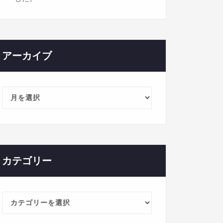
アーカイブ
ア
ー
カ
イ
ブ
カテゴリー
カ
テ