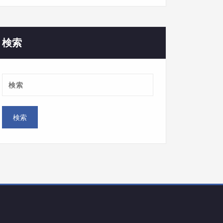
ゴ
リ
ー
検索