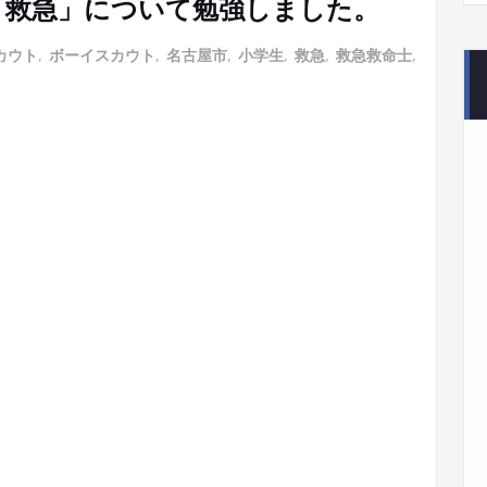
は、「救急」について勉強しました。
カウト
,
ボーイスカウト
,
名古屋市
,
小学生
,
救急
,
救急救命士
,