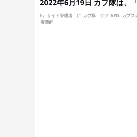
2022年6月19日 カブ隊
By
サイト管理者
に
カブ隊
タグ
AED
,
カブス
看護師