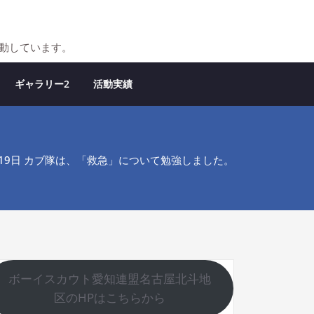
活動しています。
ギャラリー2
活動実績
6月19日 カブ隊は、「救急」について勉強しました。
ボーイスカウト愛知連盟名古屋北斗地
区のHPはこちらから