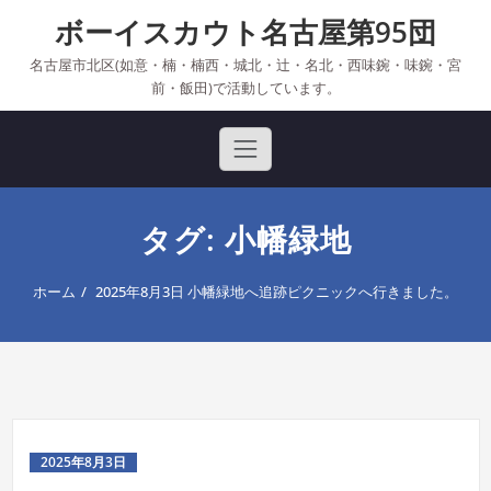
Skip
ボーイスカウト名古屋第95団
to
content
名古屋市北区(如意・楠・楠西・城北・辻・名北・西味鋺・味鋺・宮
前・飯田)で活動しています。
タグ: 小幡緑地
ホーム
2025年8月3日 小幡緑地へ追跡ピクニックへ行きました。
2025年8月3日