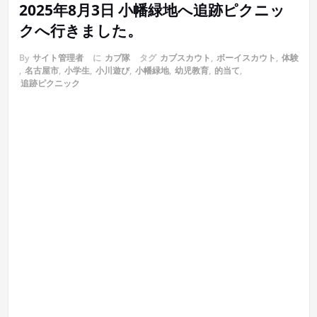
2025年8月3日 小幡緑地へ追跡ピクニッ
クへ行きました。
By
サイト管理者
に
カブ隊
タグ
カブスカウト
,
ボーイスカウト
,
体験
,
名古屋市
,
小学生
,
小川遊び
,
小幡緑地
,
幼児教育
,
的当て
,
追跡ピクニック