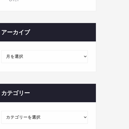
アーカイブ
ア
ー
カ
イ
ブ
カテゴリー
カ
テ