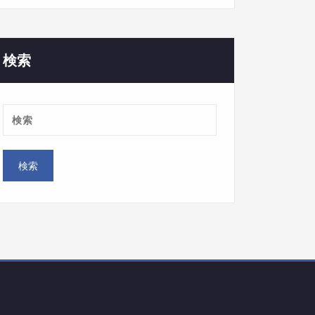
ゴ
リ
ー
検索