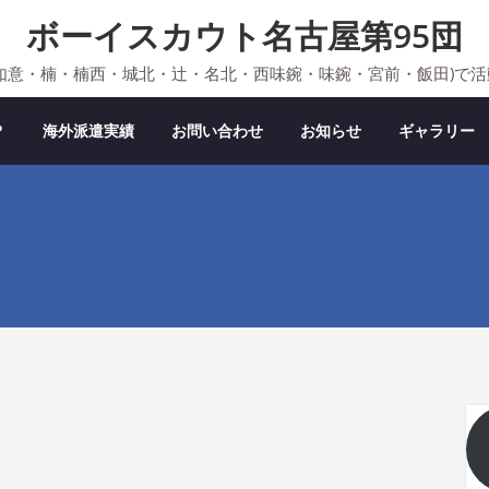
ボーイスカウト名古屋第95団
如意・楠・楠西・城北・辻・名北・西味鋺・味鋺・宮前・飯田)で
？
海外派遣実績
お問い合わせ
お知らせ
ギャラリー