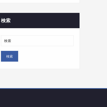
ゴ
リ
ー
検索