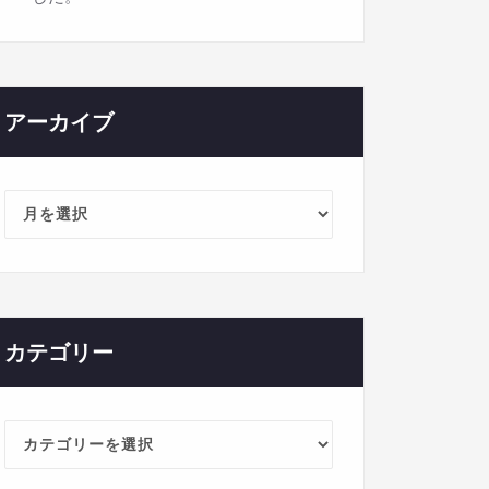
アーカイブ
ア
ー
カ
イ
ブ
カテゴリー
カ
テ