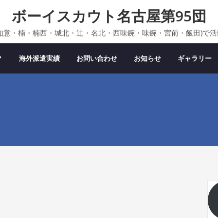
ボーイスカウト名古屋第95団
如意・楠・楠西・城北・辻・名北・西味鋺・味鋺・宮前・飯田)で
？
海外派遣実績
お問い合わせ
お知らせ
ギャラリー