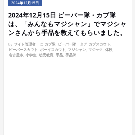
2024年12月15日
2024年12月15日 ビーバー隊・カブ隊
は、「みんなもマジシャン」でマジシャ
ンさんから手品を教えてもらいました。
By
サイト管理者
に
カブ隊
,
ビーバー隊
タグ
カブスカウト
,
ビーバースカウト
,
ボーイスカウト
,
マジシャン
,
マジック
,
体験
,
名古屋市
,
小学生
,
幼児教育
,
手品
,
手品師