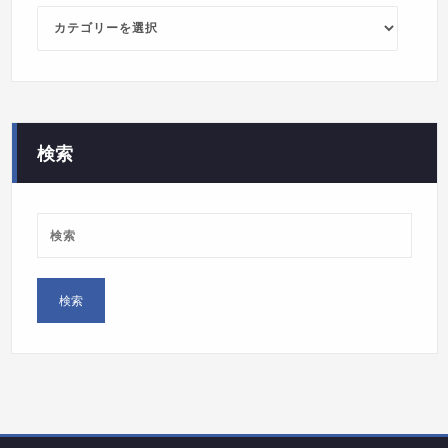
カ
テ
ゴ
リ
ー
検索