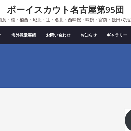
ボーイスカウト名古屋第95団
如意・楠・楠西・城北・辻・名北・西味鋺・味鋺・宮前・飯田)で
？
海外派遣実績
お問い合わせ
お知らせ
ギャラリー