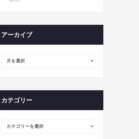
アーカイブ
ア
ー
カ
イ
ブ
カテゴリー
カ
テ