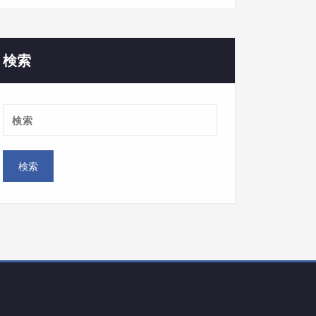
ゴ
リ
ー
検索