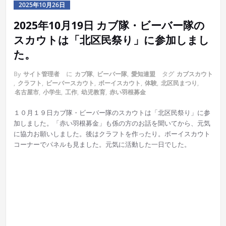
2025年10月26日
2025年10月19日 カブ隊・ビーバー隊の
スカウトは「北区民祭り」に参加しまし
た。
By
サイト管理者
に
カブ隊
,
ビーバー隊
,
愛知連盟
タグ
カブスカウト
,
クラフト
,
ビーバースカウト
,
ボーイスカウト
,
体験
,
北区民まつり
,
名古屋市
,
小学生
,
工作
,
幼児教育
,
赤い羽根募金
１０月１９日カブ隊・ビーバー隊のスカウトは「北区民祭り」に参
加しました。「赤い羽根募金」も係の方のお話を聞いてから、元気
に協力お願いしました。後はクラフトを作ったり。ボーイスカウト
コーナーでパネルも見ました。元気に活動した一日でした。