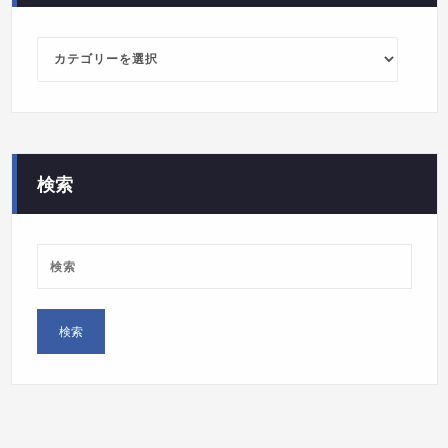
カ
テ
ゴ
リ
ー
検索