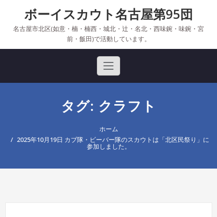
Skip
ボーイスカウト名古屋第95団
to
content
名古屋市北区(如意・楠・楠西・城北・辻・名北・西味鋺・味鋺・宮
前・飯田)で活動しています。
タグ: クラフト
ホーム
2025年10月19日 カブ隊・ビーバー隊のスカウトは「北区民祭り」に
参加しました。