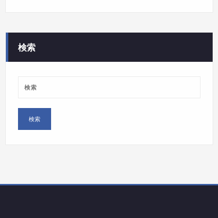
テ
ゴ
リ
ー
検索