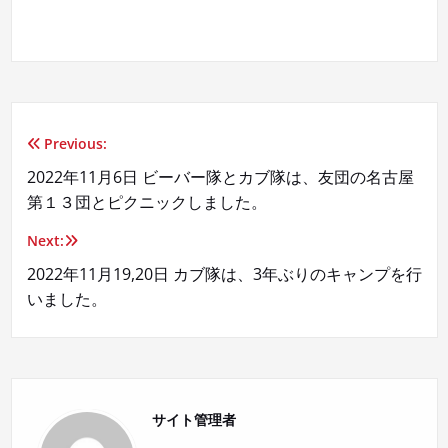
Previous:
投
2022年11月6日 ビーバー隊とカブ隊は、友団の名古屋
稿
第１３団とピクニックしました。
ナ
Next:
ビ
2022年11月19,20日 カブ隊は、3年ぶりのキャンプを行
いました。
ゲ
ー
シ
サイト管理者
ョ