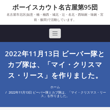
Skip
ボーイスカウト名古屋第95団
to
content
名古屋市北区(如意・楠・楠西・城北・辻・名北・西味鋺・味鋺・宮
前・飯田)で活動しています。
2022年11月13日 ビーバー隊と
カブ隊は、「マイ・クリスマ
ス・リース」を作りました。
ホーム
2022年11月13日 ビーバー隊とカブ隊は、「マイ・クリスマス・リー
ス」を作りました。