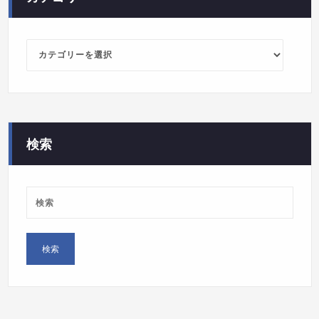
カ
テ
ゴ
リ
ー
検索