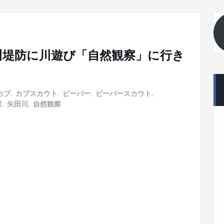
は河川堤防に川遊び「自然観察」に行き
カブ
,
カブスカウト
,
ビーバー
,
ビーバースカウト
,
育
,
矢田川
,
自然観察