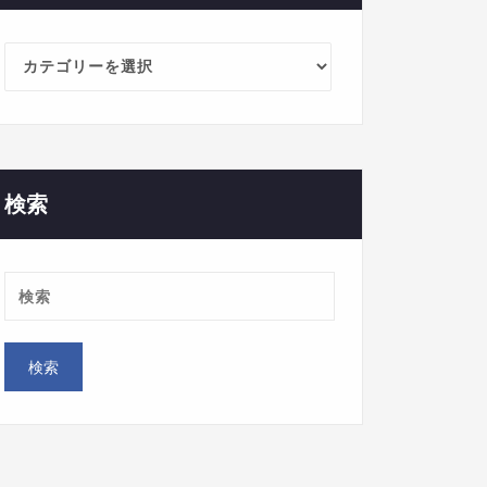
カ
テ
ゴ
リ
ー
検索