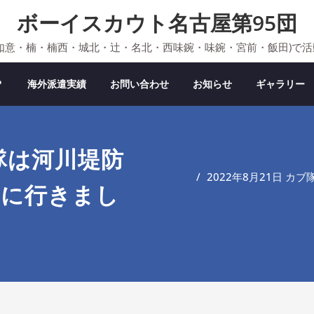
ボーイスカウト名古屋第95団
如意・楠・楠西・城北・辻・名北・西味鋺・味鋺・宮前・飯田)で
？
海外派遣実績
お問い合わせ
お知らせ
ギャラリー
ブ隊は河川堤防
2022年8月21日 
」に行きまし