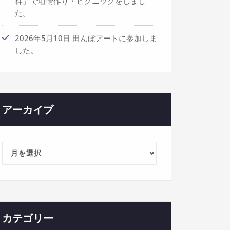
群」で埴輪作り・ピクニックをしまし
た。
2026年5月10日 田んぼアートに参加しま
した。
アーカイブ
ア
ー
カ
イ
ブ
カテゴリー