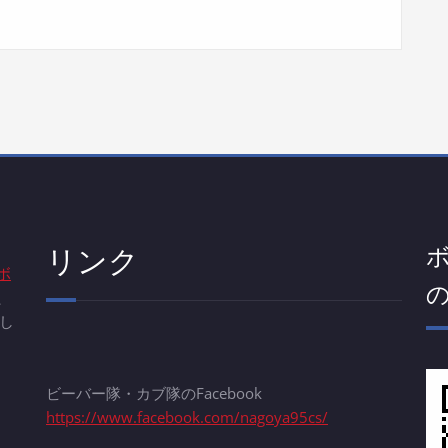
リンク
ボ
、
し
ビーバー隊・カブ隊のFacebook
https://www.facebook.com/nagoya95cs/