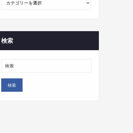
カ
テ
ゴ
リ
ー
検索