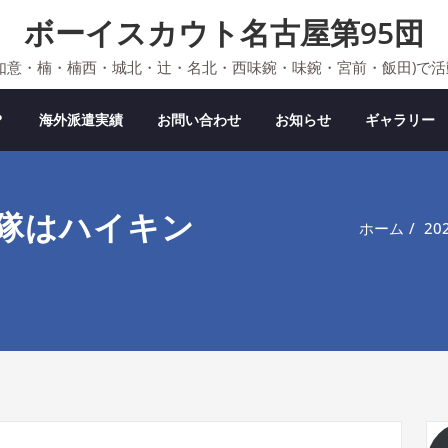
ボーイスカウト名古屋第95団
如意・楠・楠西・城北・辻・名北・西味鋺・味鋺・宮前・飯田)で
？
海外派遣実績
お問い合わせ
お知らせ
ギャラリー
ーイ隊はハイキン
ホーム
2