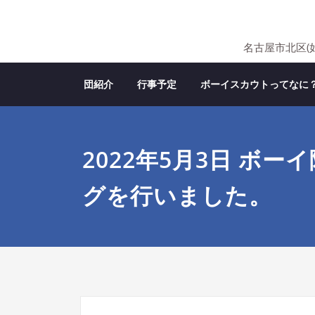
Skip
to
content
名古屋市北区(
団紹介
行事予定
ボーイスカウトってなに
2022年5月3日 ボ
グを行いました。