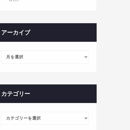
アーカイブ
ア
ー
カ
イ
ブ
カテゴリー
カ
テ