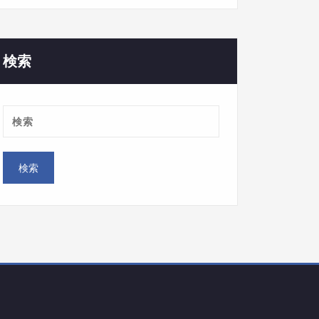
ゴ
リ
ー
検索